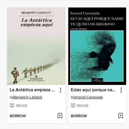
La Antártica empieza aquí
Estás aquí porque nadie te quiso de regreso
by
Benjamín Labatut
by
Imanol Caneyada
EBOOK
EBOOK
BORROW
BORROW