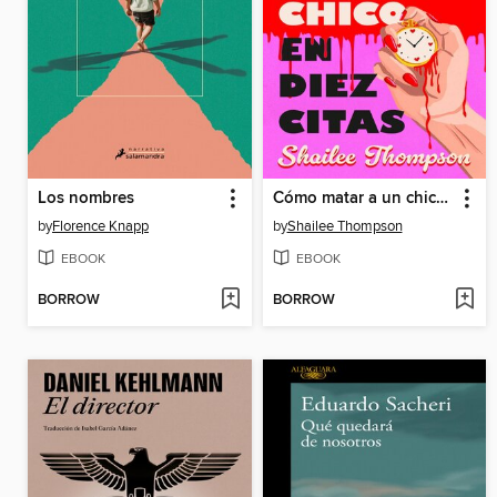
Los nombres
Cómo matar a un chico en diez citas
by
Florence Knapp
by
Shailee Thompson
EBOOK
EBOOK
BORROW
BORROW