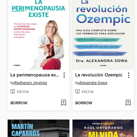
La perimenopausia existe
La revolución Ozempic
by
Radharani Jiménez
by
Alexandra Sowa
EBOOK
EBOOK
BORROW
BORROW