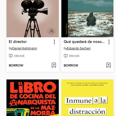
El director
Qué quedará de nosotros
by
Daniel Kehlmann
by
Eduardo Sacheri
EBOOK
EBOOK
BORROW
BORROW