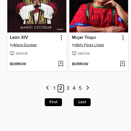
León XIV
Mujer Triqui
by
Mario Escobar
by
Bety Pérez López
EBOOK
EBOOK
BORROW
BORROW
1
2
3
4
5
First
Last