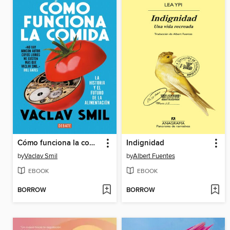
Cómo funciona la comida
Indignidad
by
Vaclav Smil
by
Albert Fuentes
EBOOK
EBOOK
BORROW
BORROW