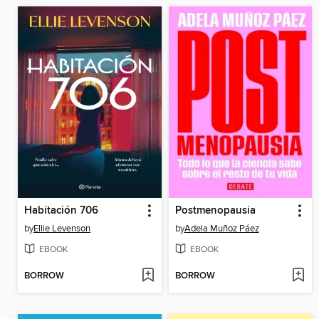
Habitación 706
Postmenopausia
by
Ellie Levenson
by
Adela Muñoz Páez
EBOOK
EBOOK
BORROW
BORROW