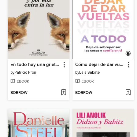
En todo hay una grieta y por ella entra la luz
Cómo dejar de dar vueltas a todo
by
Patricio Pron
by
Laia Sabaté
EBOOK
EBOOK
BORROW
BORROW