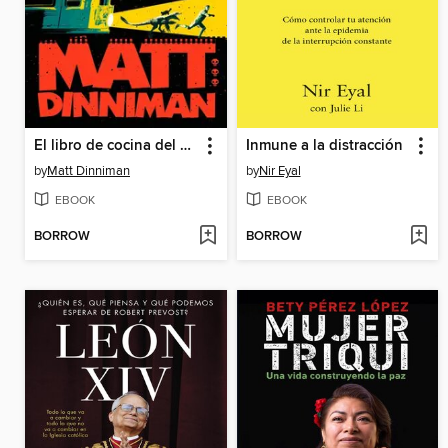
El libro de cocina del anarquista de la mazmorra
Inmune a la distracción
by
Matt Dinniman
by
Nir Eyal
EBOOK
EBOOK
BORROW
BORROW