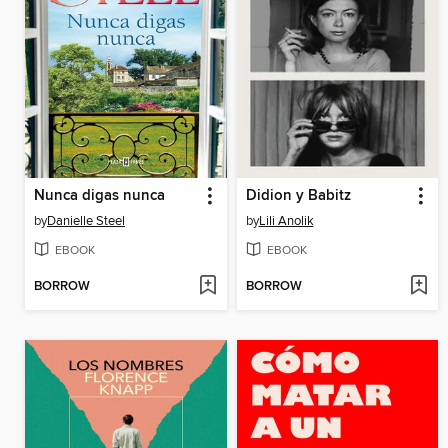
Nunca digas nunca
Didion y Babitz
by
Danielle Steel
by
Lili Anolik
EBOOK
EBOOK
BORROW
BORROW