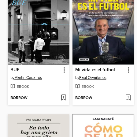
BUE
Mi vida es el futbol
by
Martín Caparrós
by
Raúl Orvañanos
EBOOK
EBOOK
BORROW
BORROW